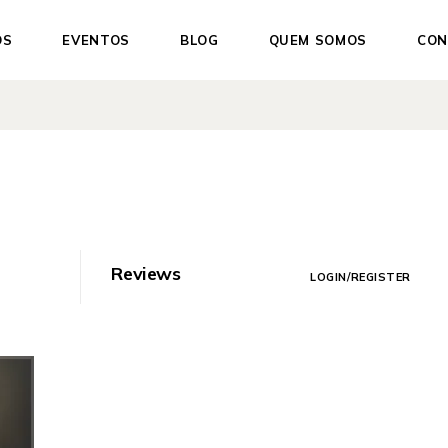
OS
EVENTOS
BLOG
QUEM SOMOS
CON
ações
Filosofia que nos guia
es
A Fundadora
cia Somática
Áreas de Intervenção
e Formações
 & Consultas
Reviews
LOGIN/REGISTER