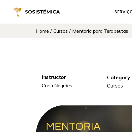
SERVIÇ
Home
Cursos
Mentoria para Terapeutas
Constel
Familiar
Experiên
Cursos 
Sessões
Instructor
Category
Cursos
Carla Negrões