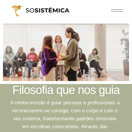
Filosofia que nos guia
A minha missão é guiar pessoas e profissionais a
reconectarem-se consigo, com o corpo e com o
seu sistema, transformando padrões invisíveis
em
escolhas conscientes. Através das