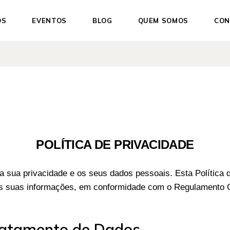
OS
EVENTOS
BLOG
QUEM SOMOS
CON
ações
Filosofia que nos guia
es
A Fundadora
cia Somática
Áreas de Intervenção
e Formações
 & Consultas
POLÍTICA DE PRIVACIDADE
 sua privacidade e os seus dados pessoais. Esta Política 
s suas informações, em conformidade com o Regulamento 
Tratamento de Dados