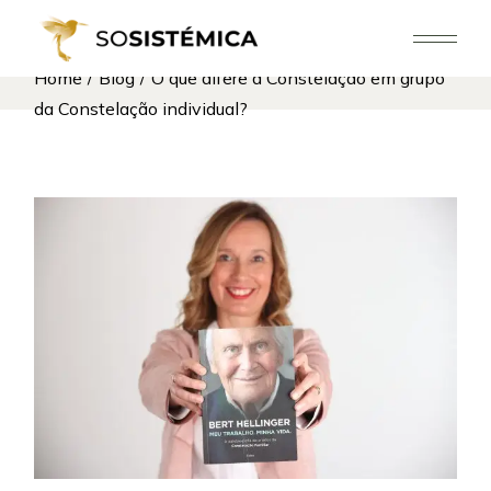
Skip
to
the
content
Home
Blog
O que difere a Constelação em grupo
da Constelação individual?