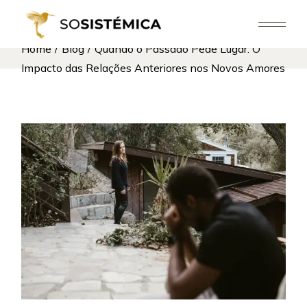
Skip
to
the
content
Home
Blog
Quando o Passado Pede Lugar: O
Impacto das Relações Anteriores nos Novos Amores