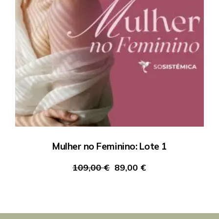
Mulher no Feminino: Lote 1
109,00
€
89,00
€
O
O
preço
preço
original
atual
era:
é:
109,00 €.
89,00 €.